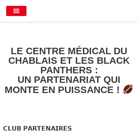
LE CENTRE MÉDICAL DU
CHABLAIS ET LES BLACK
PANTHERS :
UN PARTENARIAT QUI
MONTE EN PUISSANCE !
𝗖𝗟𝗨𝗕 𝗣𝗔𝗥𝗧𝗘𝗡𝗔𝗜𝗥𝗘𝗦