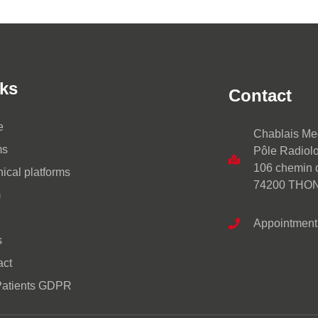
ks
Contact
e
Chablais Me
ms
Pôle Radiolo
106 chemin 
ical platforms
74200 THO
m
Appointment:
s
act
 Patients GDPR