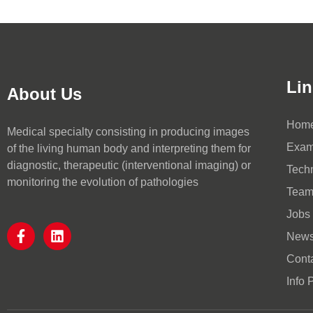
Lin
About Us
Hom
Medical specialty consisting in producing images
Exa
of the living human body and interpreting them for
diagnostic, therapeutic (interventional imaging) or
Techn
monitoring the evolution of pathologies
Tea
Jobs
New
Cont
Info